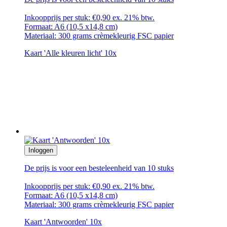
Inkoopprijs per stuk: €0,90 ex. 21% btw.
Formaat: A6 (10,5 x14,8 cm)
Materiaal: 300 grams crèmekleurig FSC papier
Kaart 'Alle kleuren licht' 10x
Inloggen
De prijs is voor een besteleenheid van 10 stuks
Inkoopprijs per stuk: €0,90 ex. 21% btw.
Formaat: A6 (10,5 x14,8 cm)
Materiaal: 300 grams crèmekleurig FSC papier
Kaart 'Antwoorden' 10x