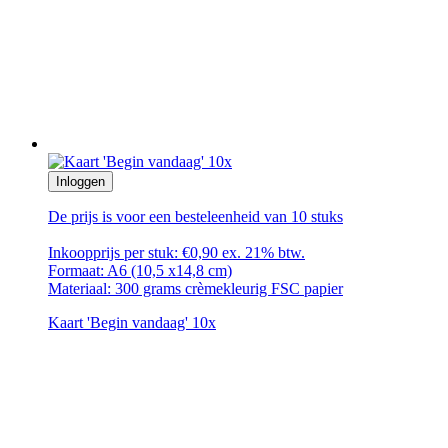
Inloggen
De prijs is voor een besteleenheid van 10 stuks
Inkoopprijs per stuk: €0,90 ex. 21% btw.
Formaat: A6 (10,5 x14,8 cm)
Materiaal: 300 grams crèmekleurig FSC papier
Kaart 'Begin vandaag' 10x